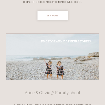
a andar a esse mesmo ritmo. Mas será…
LER MAIS
PHOTOGRAPHY / THEIR STORIES
Alice & Olívia // Family shoot
Alice e Olívia. São tudo isto e muito mais. Escolhi esta