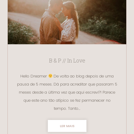
B & P // In Love
Hello Dreamer
De volta ao blog depois de uma
pausa de 5 meses. Dá para acreditar que pasaram 5
meses desde a última vez que aqui escrevi?! Parece
que este ano tão atípico se fez permanecer no
tempo. Tanto…
LER MAIS