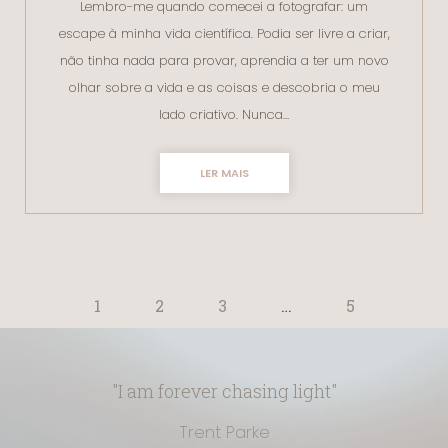
Lembro-me quando comecei a fotografar: um
escape à minha vida científica. Podia ser livre a criar,
não tinha nada para provar, aprendia a ter um novo
olhar sobre a vida e as coisas e descobria o meu
lado criativo. Nunca…
LER MAIS
1
2
3
…
5
"I am forever chasing light"
Trent Parke