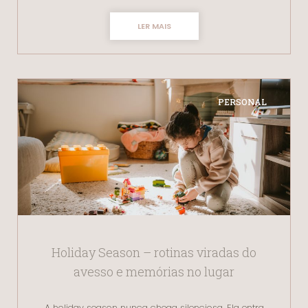
LER MAIS
PERSONAL
Holiday Season – rotinas viradas do
avesso e memórias no lugar
A holiday season nunca chega silenciosa. Ela entra