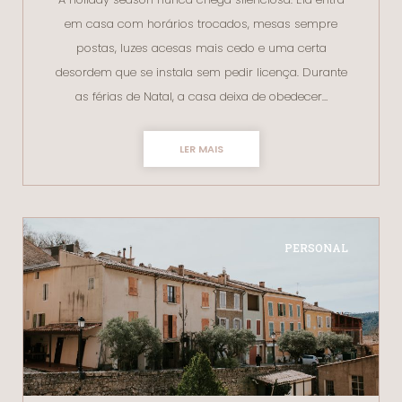
em casa com horários trocados, mesas sempre
postas, luzes acesas mais cedo e uma certa
desordem que se instala sem pedir licença. Durante
as férias de Natal, a casa deixa de obedecer…
LER MAIS
PERSONAL