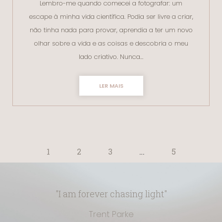
Lembro-me quando comecei a fotografar: um
escape à minha vida científica. Podia ser livre a criar,
não tinha nada para provar, aprendia a ter um novo
olhar sobre a vida e as coisas e descobria o meu
lado criativo. Nunca…
LER MAIS
1
2
3
…
5
"I am forever chasing light"
Trent Parke