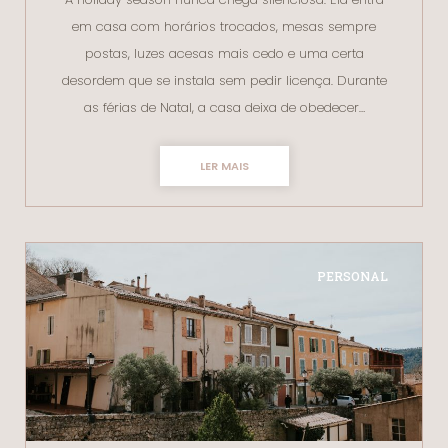
em casa com horários trocados, mesas sempre
postas, luzes acesas mais cedo e uma certa
desordem que se instala sem pedir licença. Durante
as férias de Natal, a casa deixa de obedecer…
LER MAIS
PERSONAL