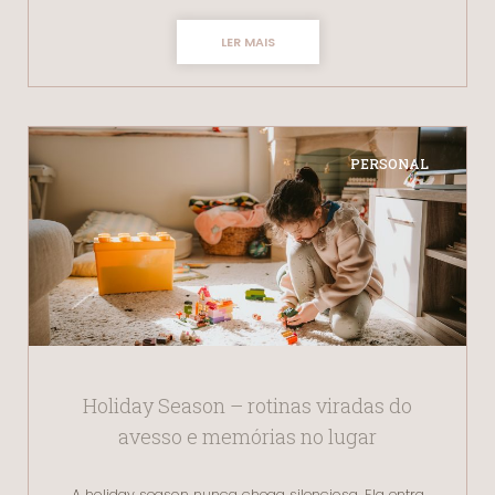
LER MAIS
PERSONAL
Holiday Season – rotinas viradas do
avesso e memórias no lugar
A holiday season nunca chega silenciosa. Ela entra