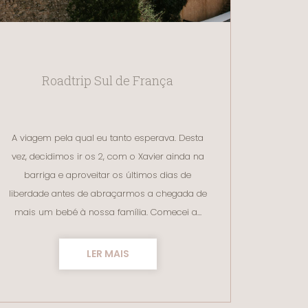
Roadtrip Sul de França
A viagem pela qual eu tanto esperava. Desta
vez, decidimos ir os 2, com o Xavier ainda na
barriga e aproveitar os últimos dias de
liberdade antes de abraçarmos a chegada de
mais um bebé à nossa família. Comecei a…
LER MAIS