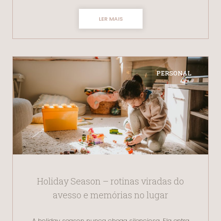
LER MAIS
PERSONAL
Holiday Season – rotinas viradas do
avesso e memórias no lugar
A holiday season nunca chega silenciosa. Ela entra