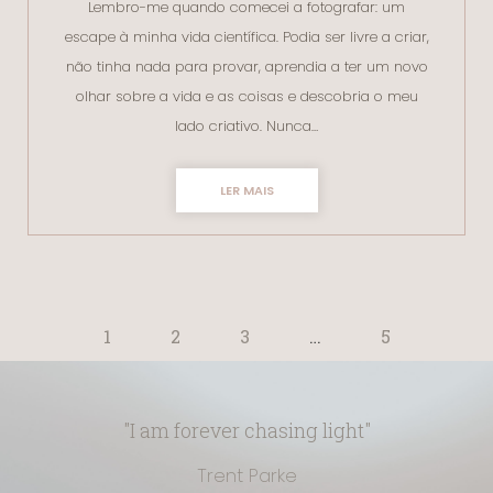
Lembro-me quando comecei a fotografar: um
escape à minha vida científica. Podia ser livre a criar,
não tinha nada para provar, aprendia a ter um novo
olhar sobre a vida e as coisas e descobria o meu
lado criativo. Nunca…
LER MAIS
1
2
3
…
5
"I am forever chasing light"
Trent Parke