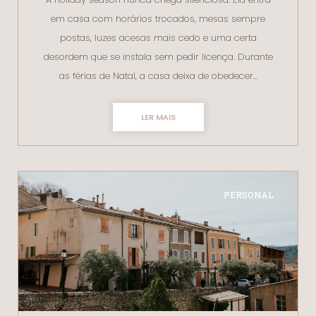
em casa com horários trocados, mesas sempre
postas, luzes acesas mais cedo e uma certa
desordem que se instala sem pedir licença. Durante
as férias de Natal, a casa deixa de obedecer…
LER MAIS
PERSONAL