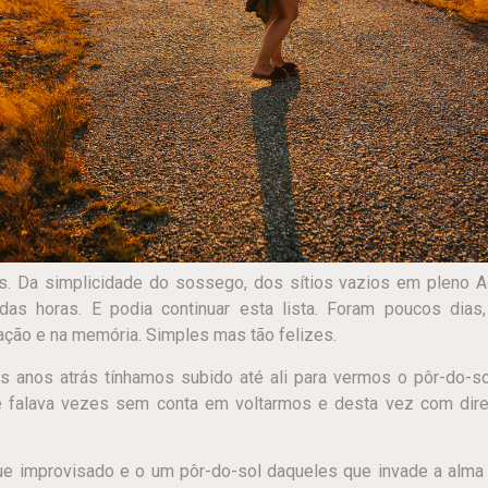
. Da simplicidade do sossego, dos sítios vazios em pleno Ag
das horas. E podia continuar esta lista. Foram poucos di
ação e na memória. Simples mas tão felizes.
s anos atrás tínhamos subido até ali para vermos o pôr-do-so
falava vezes sem conta em voltarmos e desta vez com direi
ue improvisado e o um pôr-do-sol daqueles que invade a alma